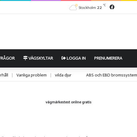
Facebook
℃
22
Stockholm
FRÅGOR
VÄGSKYLTAR
LOGGA IN
PRENUMERERA
underhåll
|
Vanliga problem
|
vilda djur
ABS och EBD bromssy
vägmärkestest online gratis