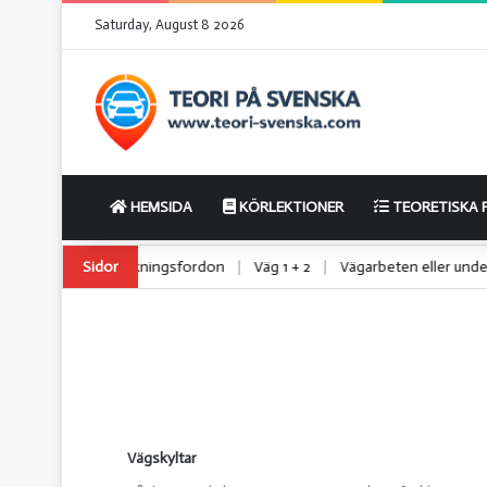
Saturday, August 8 2026
HEMSIDA
KÖRLEKTIONER
TEORETISKA 
lätta lastbilar
Sidor
|
Utryckningsfordon
|
Väg 1 + 2
|
Vägarbeten eller 
Vägskyltar