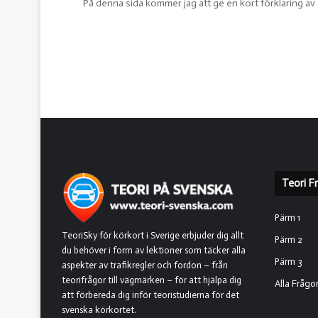
På denna sida kommer jag att ge en kort förklaring av 
Teori F
Pärm 1
TeoriSky för körkort i Sverige erbjuder dig allt
Pärm 2
du behöver i form av lektioner som täcker alla
Pärm 3
aspekter av trafikregler och fordon – från
teorifrågor till vägmärken – för att hjälpa dig
Alla Frågo
att förbereda dig inför teoristudierna för det
svenska körkortet.