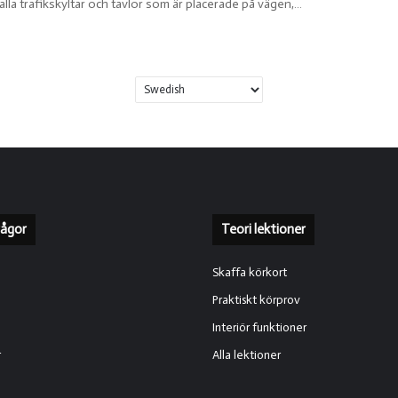
alla trafikskyltar och tavlor som är placerade på vägen,…
rågor
Teori lektioner
Skaffa körkort
Praktiskt körprov
Interiör funktioner
r
Alla lektioner