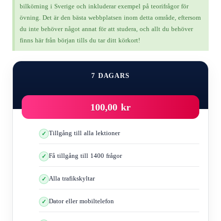
stannar direkt.
bilkörning i Sverige och inkluderar exempel på teorifrågor för
Barn är också naturligt impulsiva och ändrar uppfattning snabbt
övning. Det är den bästa webbplatsen inom detta område, eftersom
och utan förvarning
du inte behöver något annat för att studera, och allt du behöver
Du kan inte förutse vad de plötsligt kommer att göra.
finns här från början tills du tar ditt körkort!
Du bör vara mer uppmärksam i dessa situationer
På barnskolor
Plantskolor
7 DAGARS
Lek- och nöjesområden
Bostadskomplex
100,00 kr
Parkerade bilar
Barn vid sidan av vägen
Tillgång till alla lektioner
Buss eller bil som transporterar barn
Få tillgång till 1400 frågor
Centrum/gågator
Alla trafikskyltar
Det finns tre typer av fordon som transporterar barn:
Personlig bil
Dator eller mobiltelefon
Den lilla bilen