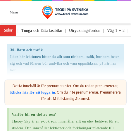
Menu
och varningsljus
Tunga och lätta lastbilar
Utryckningsfordon
Väg 1
|
|
|
Sidor
30- Barn och trafik
I den här lektionen hittar du allt som rör barn, trafik, hur barn beter
sig och vad föraren bör undvika och vara uppmärksam på när han
kör.
Ett viktigt ämne för varje förare för att förstå barnens natur
Detta innehåll är för prenumeranter. Om du redan prenumererar,
och deras beteende, och hur man beter sig på en gata där det
Klicka här för att logga in
. Om du inte prenumererar, Prenumerera
finns barn eller fordon som transporterar barn.
för att få fullständig åtkomst.
Barns beteende börjar förändras när de når 9 år eller äldre Föraren
måste veta att barnets syn (eller syn) inte är perfekt.
Varför bli en del av oss?
Han kan inte se flera saker samtidigt och är inte uppmärksam, han
Theory Sky är en e-bok som innehåller allt en elev behöver för att
tittar på bilen och korsar sedan vägen springande och tror att bilen
studera. Den innehåller lektioner och förklaringar relaterade till