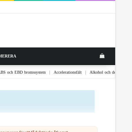
MERERA
ABS och EBD bromssystem
Accelerationsfält
Alkohol och dess
|
|