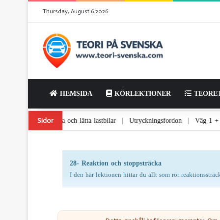
Thursday, August 6 2026
HEMSIDA
KÖRLEKTIONER
TEORET
gel och varningsljus
Tunga och lätta lastbilar
Utryckningsfordon
Sidor
|
|
|
28- Reaktion och stoppsträcka
I den här lektionen hittar du allt som rör reaktionsstr