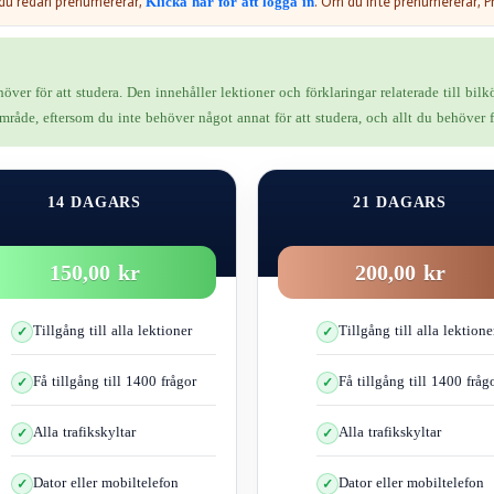
Klicka här för att logga in
 du redan prenumererar,
. Om du inte prenumererar, P
ver för att studera. Den innehåller lektioner och förklaringar relaterade till bil
åde, eftersom du inte behöver något annat för att studera, och allt du behöver fin
14 DAGARS
21 DAGARS
150,00 kr
200,00 kr
Tillgång till alla lektioner
Tillgång till alla lektione
Få tillgång till 1400 frågor
Få tillgång till 1400 fråg
Vad är reaktionsavståndet?
t är den sträcka bilen färdas från det att du upptäcker faran tills du börjar 
Alla trafikskyltar
Alla trafikskyltar
av fordonets hastighet och blir längre, eftersom bilen tillryggalägger en läng
till exempel
Dator eller mobiltelefon
Dator eller mobiltelefon
Två gånger snabbare hastighet = två gånger längre reaktionssträcka.