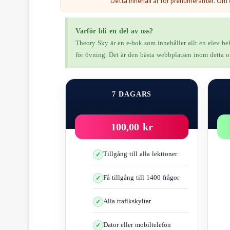
Detta innehåll är för prenumeranter. Om
Varför bli en del av oss?
Theory Sky är en e-bok som innehåller allt en elev behö
för övning. Det är den bästa webbplatsen inom detta omr
7 DAGARS
100,00 kr
Tillgång till alla lektioner
Få tillgång till 1400 frågor
Reaktionsavstånde
Alla trafikskyltar
Reaktionsavståndet påverkas 
Dator eller mobiltelefon