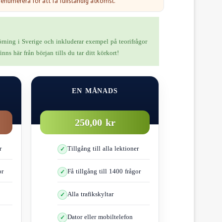
renumerera för att få fullständig åtkomst.
körning i Sverige och inkluderar exempel på teorifrågor
ns här från början tills du tar ditt körkort!
EN MÅNADS
250,00 kr
r
Tillgång till alla lektioner
or
Få tillgång till 1400 frågor
reagera och bromsa
Alla trafikskyltar
re sträcka ju högre hastighet
Dator eller mobiltelefon