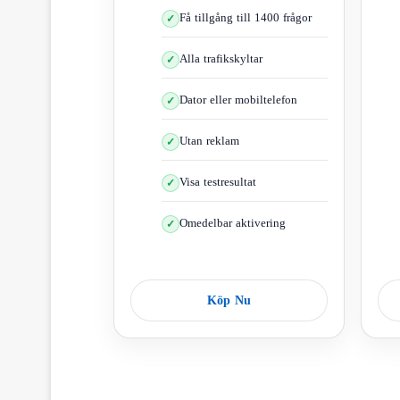
Få tillgång till 1400 frågor
Alla trafikskyltar
Dator eller mobiltelefon
Utan reklam
Visa testresultat
Omedelbar aktivering
De
Köp Nu
När du får f
Om frågan är: Hur många gånger res
Att 
För att berä