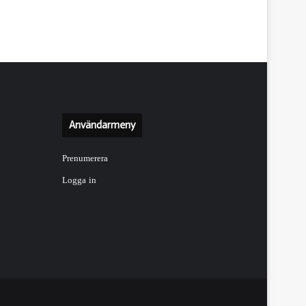
omssträckan.
Användarmeny
Prenumerera
Logga in
er
er.
romssträckan