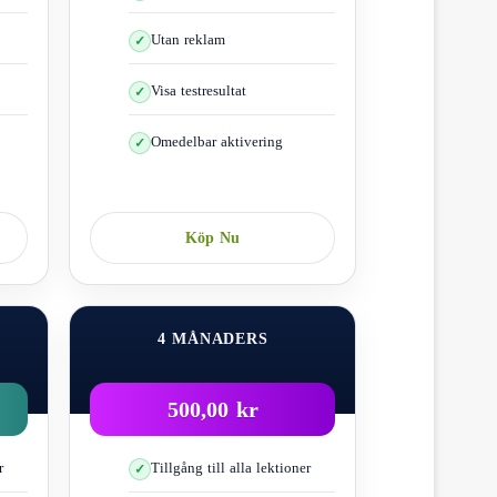
Utan reklam
r förvirrad
Visa testresultat
Omedelbar aktivering
n av förarens tillstånd
aker.
ll de risker som kan uppstå.
Köp Nu
ndras inte.”
4 MÅNADERS
et per sekund
500,00 kr
r
Tillgång till alla lektioner