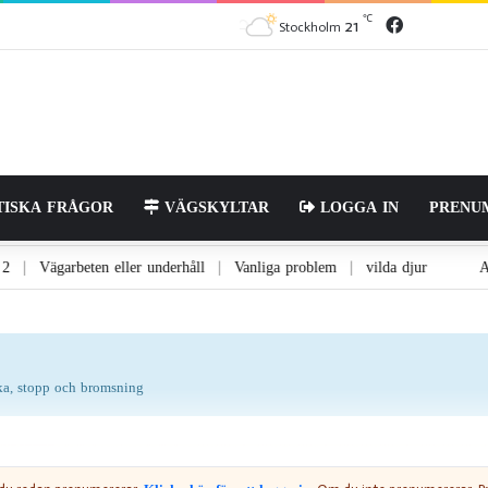
℃
21
Stockholm
ISKA FRÅGOR
VÄGSKYLTAR
LOGGA IN
PRENU
Väg 1 + 2
Vägarbeten eller underhåll
Vanliga problem
vilda djur
|
|
|
äcka, stopp och bromsning