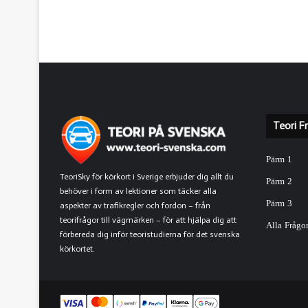
Sedan multi
Teori F
Pärm 1
TeoriSky för körkort i Sverige erbjuder dig allt du
Pärm 2
behöver i form av lektioner som täcker alla
Pärm 3
aspekter av trafikregler och fordon – från
B
teorifrågor till vägmärken – för att hjälpa dig att
Alla Frågo
förbereda dig inför teoristudierna för det svenska
Be
körkortet.
Vi kommer a