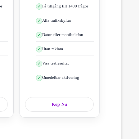
or
Få tillgång till 1400 frågor
Alla trafikskyltar
Dator eller mobiltelefon
Utan reklam
Visa testresultat
Omedelbar aktivering
den
Köp Nu
räkningsmetod
nde beräkning med antalet sekunder.
metod
med sig själv