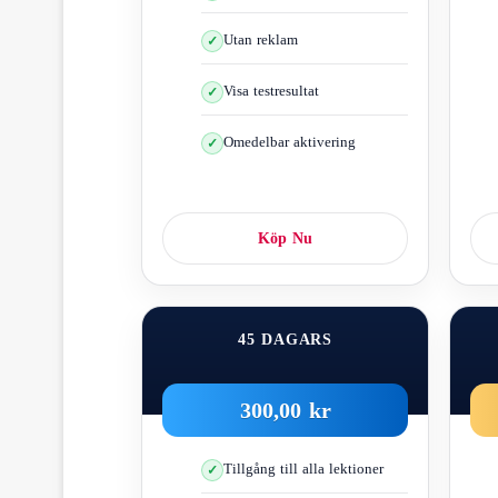
Utan reklam
Vi pratar 
Visa testresultat
Omedelbar aktivering
Det påverkas negativt 
Om h
Reaktionstiden är kortare f
Köp Nu
Du måste oc
45 DAGARS
Ta bort noll
300,00 kr
Tillgång till alla lektioner