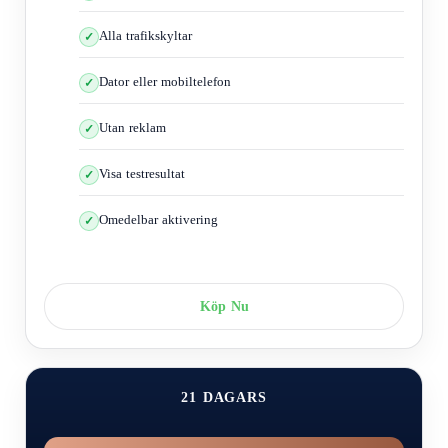
Följande situationer där glidning kan uppstå och hur man
Alla trafikskyltar
hanterar dem:
Dator eller mobiltelefon
Utan reklam
I det här fallet måste du minska hastigheten och köra efter
Visa testresultat
vägsituationen.Du måste undvika hårda inbromsningar och hålla dig till
höger.
Omedelbar aktivering
Bilen är på en låg väg och i det här fallet måste föraren sänka
Köp Nu
hastigheten och hålla sig till höger och se till att inte trycka för hårt på
bromsarna.
21 DAGARS
Trädlöv gör att däckets grepp mot marken blir svagt vid inbromsning