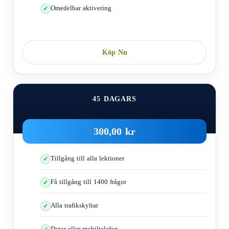
ut som däcket på bilden.Om däcken är som bilden är de farliga till dig
Omedelbar aktivering
och de runt omkring dig och orsaka glidning eller så kan de explodera
och sätta ditt liv i allvarlig fara.
När du ser följande skylt betyder det att akta dig för
Köp Nu
halkrisken, och den placeras på ställen där halka kan uppstå av
olika anledningar.
45 DAGARS
300,00 kr
Tillgång till alla lektioner
Få tillgång till 1400 frågor
De flesta bilar är utrustade med ett antilåsningssystem (ABS).
Alla trafikskyltar
Det betyder att när bilen slirar kommer du att kunna styra och
styra bilen
Dator eller mobiltelefon