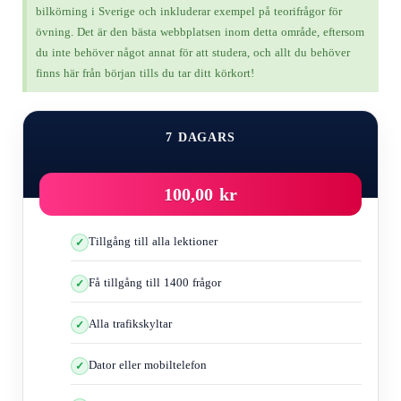
bilkörning i Sverige och inkluderar exempel på teorifrågor för
Våt väg
övning. Det är den bästa webbplatsen inom detta område, eftersom
En väg med löv
du inte behöver något annat för att studera, och allt du behöver
Asfaltväg i varm sommar
finns här från början tills du tar ditt körkort!
En väg med lera eller smuts
7 DAGARS
Orsaker som leder till eller avsevärt bidrar till uppkomsten av
glidning
Kraftiga och plötsliga inbromsningar, speciellt vid
100,00 kr
kurvtagning
På ojämna vägar betyder det en uppförs- eller
Tillgång till alla lektioner
nedförsbacke
När hastigheten plötsligt ökar
Få tillgång till 1400 frågor
När du vrider på ratten snabbt och skarpt
Alla trafikskyltar
Om däcken/däcken är utslitna eller skadade
Övervikt kan negativt påverka och bidra till att fordonet
Dator eller mobiltelefon
glider