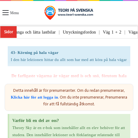
Menu
arningsljus
Tunga och lätta lastbilar
Utryckningsfordon
Väg 1 + 2
|
|
|
Sidor
43- Körning på hala vägar
I den här lektionen hittar du allt som har med att köra på hala vägar
De farligaste vägarna är vägar med is och snö, förutom hala
vägar
I händelse av sladd kommer föraren helt att tappa kontrollen över
Detta innehåll är för prenumeranter. Om du redan prenumererar,
sin bil och detta kan sluta i en smärtsam olycka. Därför kommer jag
Klicka här för att logga in
. Om du inte prenumererar, Prenumerera
här att ge de korrekta instruktionerna för hur man ska bete sig på
för att få fullständig åtkomst.
vägar täckta av snö, is eller hala vägar .
De situationer där glidning kan inträffa är följande:
Varför bli en del av oss?
Snötäckt väg
Theory Sky är en e-bok som innehåller allt en elev behöver för att
Frusen väg, vilket betyder att det är is
studera. Den innehåller lektioner och förklaringar relaterade till