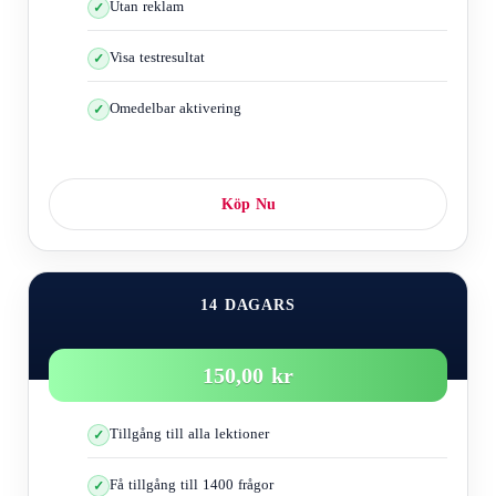
Utan reklam
Nu är det korrekta sättet att agera i olika situationer, varav
den första är:
Visa testresultat
Till exempel om du kör på en väg med en hastighetsbegränsning på
70 eller 80 km i timmen
Omedelbar aktivering
Vädret och vägförhållandena tillåter inte eller är olämpliga att din
hastighet överstiger 50 km i timmen
I det här fallet ska du inte köra i högre hastighet än 50 km i
timmen, trots att hastighetsbegränsningen är över 50 km i timmen.
Köp Nu
14 DAGARS
150,00 kr
Tillgång till alla lektioner
Få tillgång till 1400 frågor