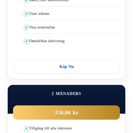
Detta system gör att föraren kan manövrera under bromsning och
kan vända eller svänga under bromsning
Utan reklam
Om situationen kräver att fordonets riktning ändras, kan föraren
göra det med hjälp av ratten
Visa testresultat
Därför blir effekten av att halka när man tappar kontrollen över
fordonet mindre.
Omedelbar aktivering
En av dess funktioner också
Det får fordonet att färdas i en rak linje och därmed vara
i en riktning.
Det ger föraren mer kontroll över fordonet genom ratten
Köp Nu
Detta system har också bevisat sin förmåga att minska
stoppsträckan, särskilt på hala vägar.
2 MÅNADERS
Följande symbol tänds på bilens instrumentbräda när systemet
aktiveras
350,00 kr
Tillgång till alla lektioner