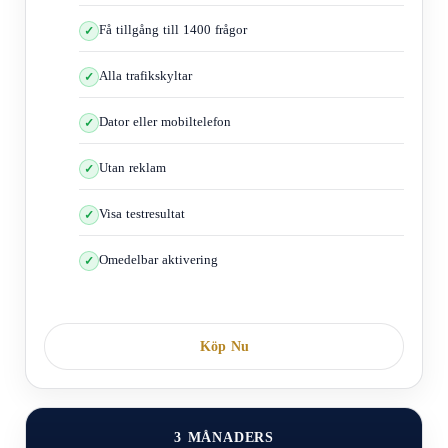
Få tillgång till 1400 frågor
Alla trafikskyltar
När du kör bil i de fall jag nämnde här måste du vara beredd
Dator eller mobiltelefon
att agera
Du måste anpassa din hastighet efter vägen och väderförhållandena,
Utan reklam
och du måste också lägga stor vikt vid när vädret och vägarna är
särskilt dåliga.
Visa testresultat
Inne i städer, i närvaro av fotgängare och människor, var interaktiv
och handla som situationen kräver.
Omedelbar aktivering
44- Sommar- och vinterdäck
Köp Nu
3 MÅNADERS