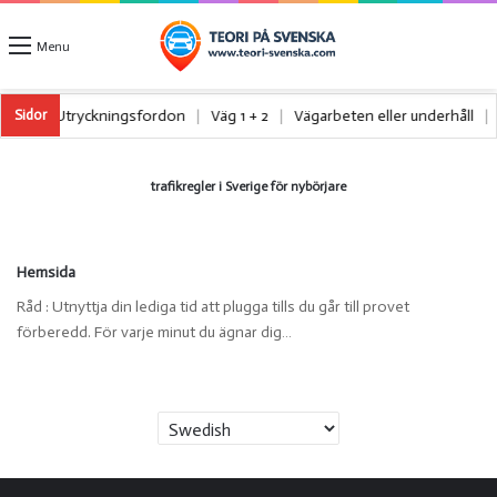
Menu
stbilar
|
Utryckningsfordon
|
Väg 1 + 2
|
Vägarbeten eller underhåll
Sidor
trafikregler i Sverige för nybörjare
Hemsida
Råd : Utnyttja din lediga tid att plugga tills du går till provet
förberedd. För varje minut du ägnar dig…