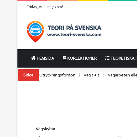
Friday, August 7 2026
HEMSIDA
KÖRLEKTIONER
TEORETISKA 
ga och lätta lastbilar
Sidor
|
Utryckningsfordon
|
Väg 1 + 2
|
Vägarbeten 
Vägskyltar