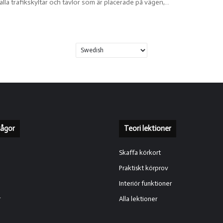
alla trafikskyltar och tavlor som är placerade på vägen,…
rågor
Teori lektioner
Skaffa körkort
Praktiskt körprov
Interiör funktioner
r
Alla lektioner