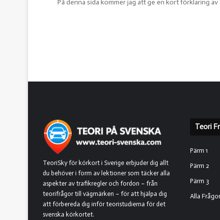
På denna sida kommer jag att ge en kort förklaring av 
Teori F
Pärm 1
TeoriSky för körkort i Sverige erbjuder dig allt
Pärm 2
du behöver i form av lektioner som täcker alla
Pärm 3
aspekter av trafikregler och fordon – från
teorifrågor till vägmärken – för att hjälpa dig
Alla Frågo
att förbereda dig inför teoristudierna för det
svenska körkortet.