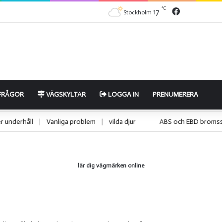
Facebook
℃
17
Stockholm
FRÅGOR
VÄGSKYLTAR
LOGGA IN
PRENUMERERA
eller underhåll
|
Vanliga problem
|
vilda djur
ABS och EBD br
lär dig vägmärken online