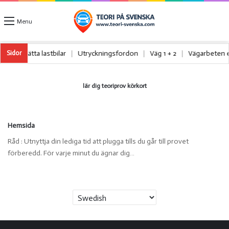
Menu
unga och lätta lastbilar
|
Utryckningsfordon
|
Väg 1 + 2
|
Vägarbeten 
Sidor
lär dig teoriprov körkort
Hemsida
Råd : Utnyttja din lediga tid att plugga tills du går till provet
förberedd. För varje minut du ägnar dig…