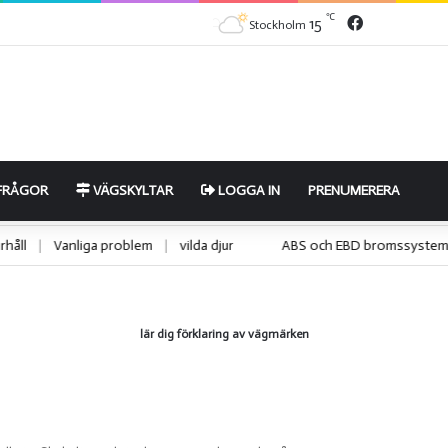
Facebook
℃
15
Stockholm
FRÅGOR
VÄGSKYLTAR
LOGGA IN
PRENUMERERA
underhåll
|
Vanliga problem
|
vilda djur
ABS och EBD bromssy
lär dig förklaring av vägmärken