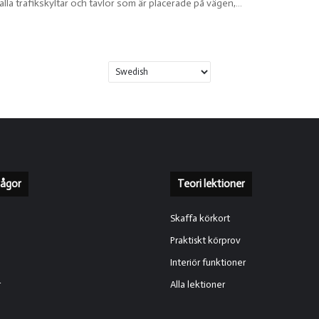
alla trafikskyltar och tavlor som är placerade på vägen,…
rågor
Teori lektioner
Skaffa körkort
Praktiskt körprov
Interiör funktioner
r
Alla lektioner