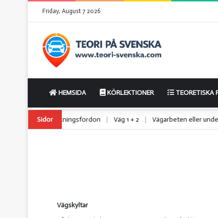
Friday, August 7 2026
HEMSIDA
KÖRLEKTIONER
TEORETISKA 
lätta lastbilar
Sidor
|
Utryckningsfordon
|
Väg 1 + 2
|
Vägarbeten eller 
Vägskyltar