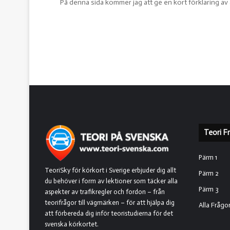
På denna sida kommer jag att ge en kort förklaring av 
Teori F
Pärm 1
TeoriSky för körkort i Sverige erbjuder dig allt
Pärm 2
du behöver i form av lektioner som täcker alla
Pärm 3
aspekter av trafikregler och fordon – från
teorifrågor till vägmärken – för att hjälpa dig
Alla Frågo
att förbereda dig inför teoristudierna för det
svenska körkortet.