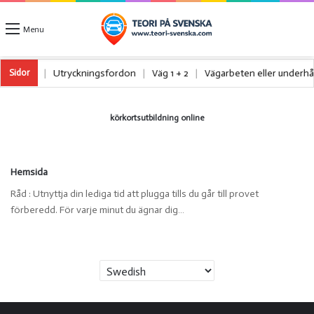
Menu
a lastbilar
|
Utryckningsfordon
|
Väg 1 + 2
|
Vägarbeten eller underh
Sidor
körkortsutbildning online
Hemsida
Råd : Utnyttja din lediga tid att plugga tills du går till provet
förberedd. För varje minut du ägnar dig…