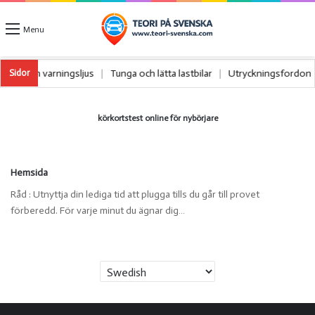
Menu
riangel och varningsljus
|
Tunga och lätta lastbilar
|
Utryckningsfordo
Sidor
körkortstest online för nybörjare
Hemsida
Råd : Utnyttja din lediga tid att plugga tills du går till provet
förberedd. För varje minut du ägnar dig…