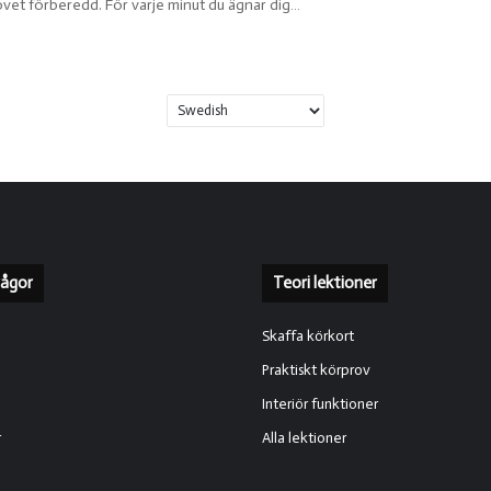
l provet förberedd. För varje minut du ägnar dig…
rågor
Teori lektioner
Skaffa körkort
Praktiskt körprov
Interiör funktioner
r
Alla lektioner