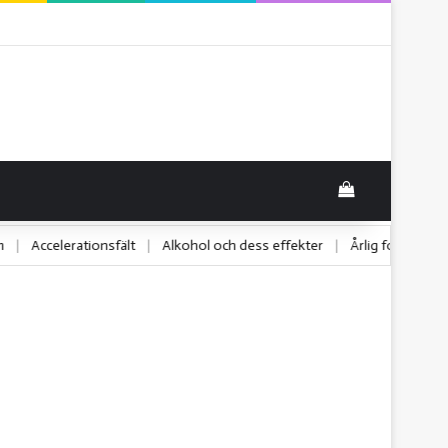
View your sho
stem
|
Accelerationsfält
|
Alkohol och dess effekter
|
Årlig fordo