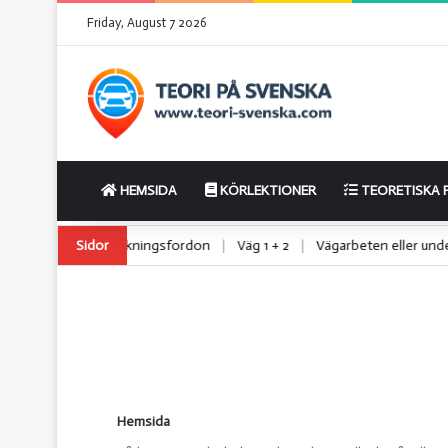
Friday, August 7 2026
HEMSIDA
KÖRLEKTIONER
TEORETISKA 
 lätta lastbilar
Sidor
|
Utryckningsfordon
|
Väg 1 + 2
|
Vägarbeten eller 
Hemsida