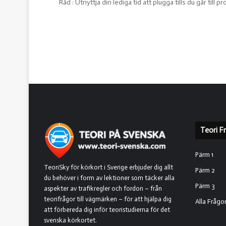
Råd : Utnyttja din lediga tid att plugga tills du går til
Teori F
Pärm 1
TeoriSky för körkort i Sverige erbjuder dig allt
Pärm 2
du behöver i form av lektioner som täcker alla
Pärm 3
aspekter av trafikregler och fordon – från
teorifrågor till vägmärken – för att hjälpa dig
Alla Frågo
att förbereda dig inför teoristudierna för det
svenska körkortet.