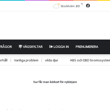
Facebook
℃
20
Stockholm
FRÅGOR
VÄGSKYLTAR
LOGGA IN
PRENUMERERA
underhåll
|
Vanliga problem
|
vilda djur
ABS och EBD bromssy
hur får man körkort för nybörjare