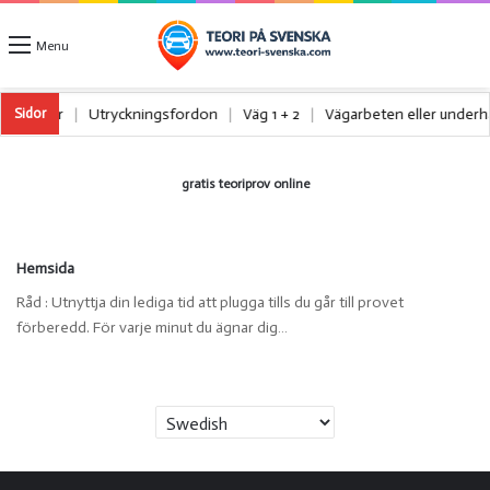
Menu
ta lastbilar
|
Utryckningsfordon
|
Väg 1 + 2
|
Vägarbeten eller under
Sidor
gratis teoriprov online
Hemsida
Råd : Utnyttja din lediga tid att plugga tills du går till provet
förberedd. För varje minut du ägnar dig…