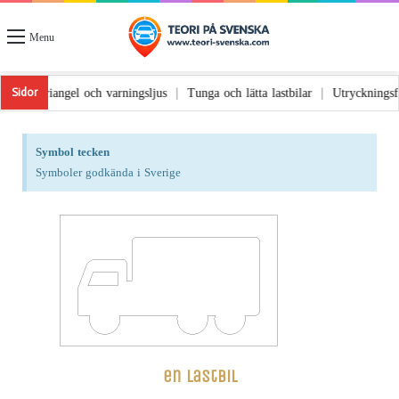
Menu
kolyckor
Triangel och varningsljus
Tunga och lätta lastbilar
Utryckn
|
|
|
Sidor
Symbol tecken
Symboler godkända i Sverige
en lastbil