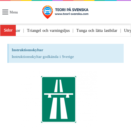
Menu
änger på vägen
Trafikolyckor
Triangel och varningsljus
Tunga och lä
|
|
|
Sidor
Instruktionsskyltar
Instruktionsskyltar godkända i Sverige